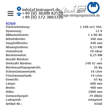
info(at)miragert.de
+49 (0) 38208 82559
+49 (0) 172 3803326
H360
Flächenleistung:
1.100 m²/ Std.
Spannung:
12 V
Akkumulatoren:
 1 x 80 Ah
Arbeitsbreite:
360 mm
Saugfußbreite:
440 mm
Absaugturbine:
0,23 kW
Unterdruck:
70 mbar
Bürstenmotor:
0,25 kW
Anzahl Bürsten:
1
Drehzahl Bürsten:
140 U/ min
Bürstenauflagegewicht:
26 kg
Schmutzwassertank:
16 Liter
Frischwassertank:
14 Liter
Gewicht:
65 kg
Länge:
680 mm
Breite:
400 mm
Höhe:
1000 mm
Geräuschpegel:
74 dB(A)
Ladegerät:
integriert
Artikel-Nr.:
H360