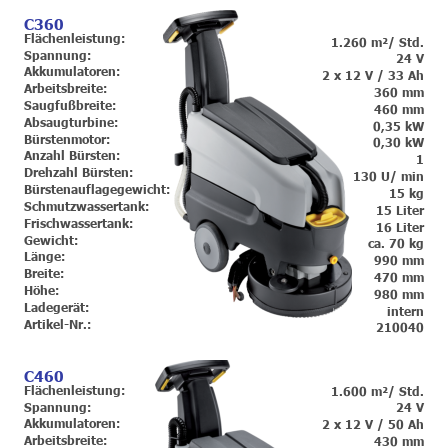
C360
Flächenleistung:
1.260 m²/ Std.
Spannung:
24 V
Akkumulatoren:
2 x 12 V / 33 Ah
Arbeitsbreite:
360 mm
Saugfußbreite:
460 mm
Absaugturbine:
0,35 kW
Bürstenmotor:
0,30 kW
Anzahl Bürsten:
1
Drehzahl Bürsten:
130 U/ min
Bürstenauflagegewicht:
15 kg
Schmutzwassertank:
15 Liter
Frischwassertank:
16 Liter
Gewicht:
ca. 70 kg
Länge:
990 mm
Breite:
470 mm
Höhe:
980 mm
Ladegerät:
intern
Artikel-Nr.:
210040
C460
Flächenleistung:
1.600 m²/ Std.
Spannung:
24 V
Akkumulatoren:
2 x 12 V / 50 Ah
Arbeitsbreite:
430 mm